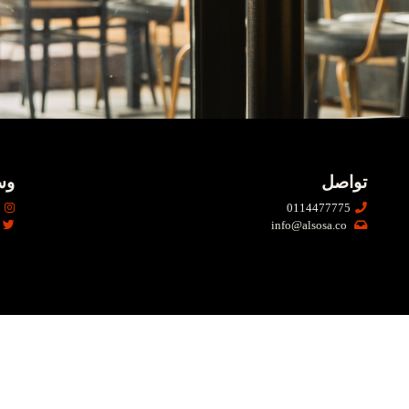
تواصل
وس
am
0114477775
info@alsosa.co